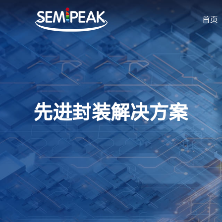
首页
光通讯器件封装
先进封装
TO56/EML异面TO封装
显示封装
COB/BOX及异型封装
芯片点胶
先进封装解决方案
TO46等平面TO封装
鼎晶云平台
COC封装