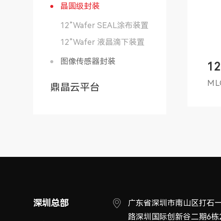
晶圆级封装
12”Wafer SEAL涂布装置
12”Wafer 液晶滴下装置
图像传感器封装
1
ML
鼎晶云平台
深圳总部
广东省深圳市南山区打石
路深圳国际创新谷二期6栋2